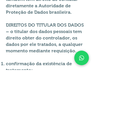
diretamente a Autoridade de
Proteção de Dados brasileira.
DIREITOS DO TITULAR DOS DADOS
– o titular dos dados pessoais tem
direito obter do controlador, os
dados por ele tratados, a qualquer
momento mediante requisição.
confirmação da existência de
tratamento;
acesso aos dados;
correção de dados incompletos
inexatos ou desatualizados;
anonimização, bloqueio ou
eliminação de dados desnecessários
excessivos ou tratados em
desconformidade com o disposto
nesta Lei;
portabilidade dos dados a outro